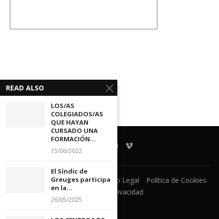
READ ALSO
LOS/AS
COLEGIADOS/AS
QUE HAYAN
CURSADO UNA
FORMACIÓN...
15/06/2022
El Síndic de
Greuges participa
Ventanilla Unica
CECOVA
Aviso Legal
Política de Cookies
en la...
Política de Privacidad
26/05/2025