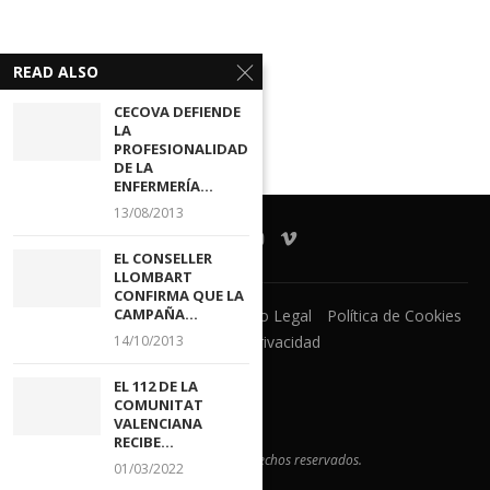
READ ALSO
CECOVA DEFIENDE
LA
PROFESIONALIDAD
DE LA
ENFERMERÍA...
13/08/2013
EL CONSELLER
LLOMBART
CONFIRMA QUE LA
CAMPAÑA...
Ventanilla Unica
CECOVA
Aviso Legal
Política de Cookies
Política de Privacidad
14/10/2013
EL 112 DE LA
COMUNITAT
VALENCIANA
RECIBE...
@2021 - Todos los derechos reservados.
01/03/2022