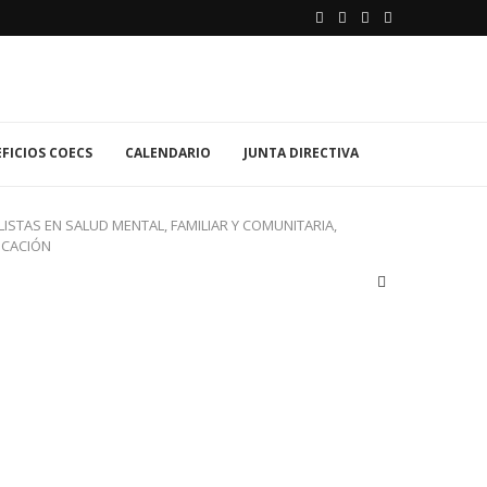
FICIOS COECS
CALENDARIO
JUNTA DIRECTIVA
ISTAS EN SALUD MENTAL, FAMILIAR Y COMUNITARIA,
ICACIÓN