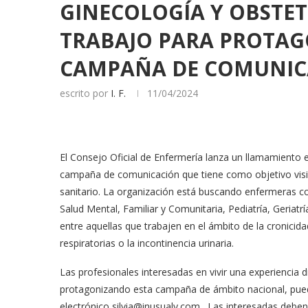
GINECOLOGÍA Y OBSTET
TRABAJO PARA PROTAG
CAMPAÑA DE COMUNIC
escrito por
I. F.
11/04/2024
El Consejo Oficial de Enfermería lanza un llamamiento 
campaña de comunicación que tiene como objetivo visibili
sanitario. La organización está buscando enfermeras con 
Salud Mental, Familiar y Comunitaria, Pediatría, Geriatr
entre aquellas que trabajen en el ámbito de la cronicida
respiratorias o la incontinencia urinaria.
Las profesionales interesadas en vivir una experiencia
protagonizando esta campaña de ámbito nacional, pueden
electrónico
silvia@inusualy.com
. Las interesadas deben