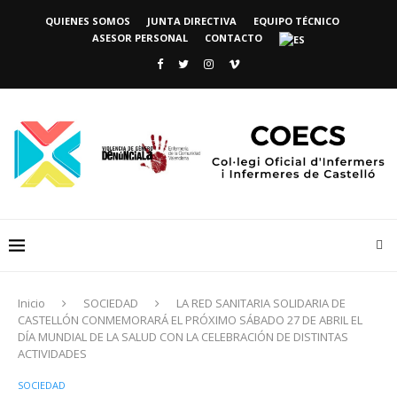
QUIENES SOMOS
JUNTA DIRECTIVA
EQUIPO TÉCNICO
ASESOR PERSONAL
CONTACTO
Inicio
SOCIEDAD
LA RED SANITARIA SOLIDARIA DE
CASTELLÓN CONMEMORARÁ EL PRÓXIMO SÁBADO 27 DE ABRIL EL
DÍA MUNDIAL DE LA SALUD CON LA CELEBRACIÓN DE DISTINTAS
ACTIVIDADES
SOCIEDAD