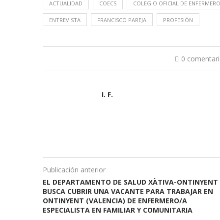
ACTUALIDAD
COECS
COLEGIO OFICIAL DE ENFERMER
ENTREVISTA
FRANCISCO PAREJA
PROFESIÓN
0 comentar
I. F.
Publicación anterior
EL DEPARTAMENTO DE SALUD XÀTIVA-ONTINYENT
BUSCA CUBRIR UNA VACANTE PARA TRABAJAR EN
ONTINYENT (VALENCIA) DE ENFERMERO/A
ESPECIALISTA EN FAMILIAR Y COMUNITARIA