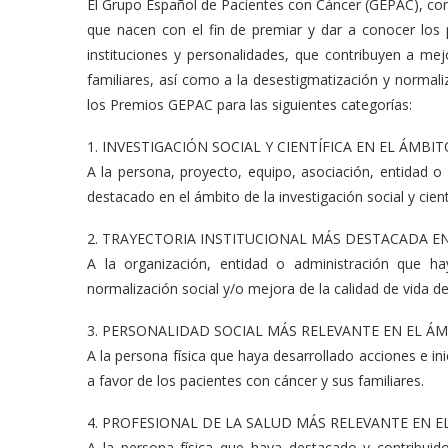
El Grupo Español de Pacientes con Cáncer (GEPAC), co
que nacen con el fin de premiar y dar a conocer los pr
instituciones y personalidades, que contribuyen a mej
familiares, así como a la desestigmatización y normali
los Premios GEPAC para las siguientes categorías:
1. INVESTIGACIÓN SOCIAL Y CIENTÍFICA EN EL ÁMB
A la persona, proyecto, equipo, asociación, entidad 
destacado en el ámbito de la investigación social y cien
2. TRAYECTORIA INSTITUCIONAL MÁS DESTACADA 
A la organización, entidad o administración que h
normalización social y/o mejora de la calidad de vida de
3. PERSONALIDAD SOCIAL MÁS RELEVANTE EN EL 
A la persona física que haya desarrollado acciones e in
a favor de los pacientes con cáncer y sus familiares.
4. PROFESIONAL DE LA SALUD MÁS RELEVANTE EN 
A la persona física que haya destacado y contribuido