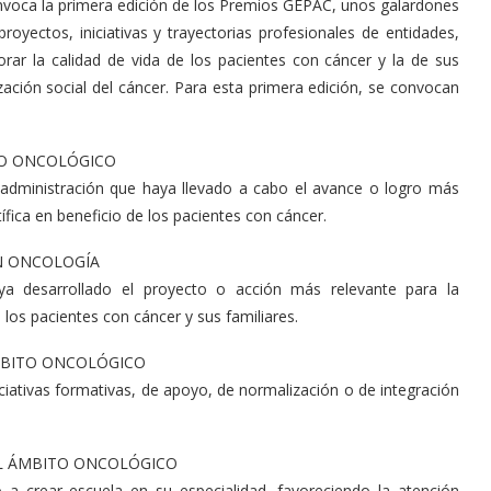
nvoca la primera edición de los Premios GEPAC, unos galardones
oyectos, iniciativas y trayectorias profesionales de entidades,
orar la calidad de vida de los pacientes con cáncer y la de sus
zación social del cáncer. Para esta primera edición, se convocan
ITO ONCOLÓGICO
o administración que haya llevado a cabo el avance o logro más
tífica en beneficio de los pacientes con cáncer.
EN ONCOLOGÍA
aya desarrollado el proyecto o acción más relevante para la
 los pacientes con cáncer y sus familiares.
ÁMBITO ONCOLÓGICO
iciativas formativas, de apoyo, de normalización o de integración
EL ÁMBITO ONCOLÓGICO
 a crear escuela en su especialidad, favoreciendo la atención