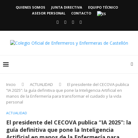
QUIENES SOMOS
JUNTA DIRECTIVA
EQUIPO TÉCNICO
ASESOR PERSONAL
CONTACTO
Inicio
ACTUALIDAD
El presidente del CECOVA publica
“IA 2025”: la guía definitiva que pone la Inteligencia Artificial en
manos de la Enfermería para transformar el cuidado y la vida
personal
ACTUALIDAD
El presidente del CECOVA publica “IA 2025”: la
guía definitiva que pone la Inteligencia
Artificial en manos de la Enfermería para