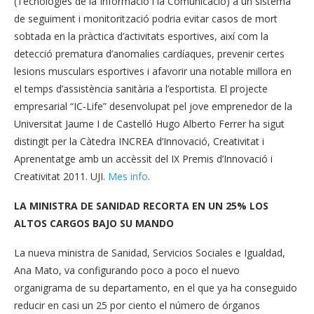
(Tecnologies de la Informació i la Comunicació) a un sistema
de seguiment i monitorització podria evitar casos de mort
sobtada en la pràctica d’activitats esportives, així com la
detecció prematura d’anomalies cardíaques, prevenir certes
lesions musculars esportives i afavorir una notable millora en
el temps d’assistència sanitària a l’esportista. El projecte
empresarial “IC-Life” desenvolupat pel jove emprenedor de la
Universitat Jaume I de Castelló Hugo Alberto Ferrer ha sigut
distingit per la Càtedra INCREA d’Innovació, Creativitat i
Aprenentatge amb un accèssit del IX Premis d’Innovació i
Creativitat 2011. UJI.
Mes info
.
LA MINISTRA DE SANIDAD RECORTA EN UN 25% LOS
ALTOS CARGOS BAJO SU MANDO
La nueva ministra de Sanidad, Servicios Sociales e Igualdad,
Ana Mato, va configurando poco a poco el nuevo
organigrama de su departamento, en el que ya ha conseguido
reducir en casi un 25 por ciento el número de órganos