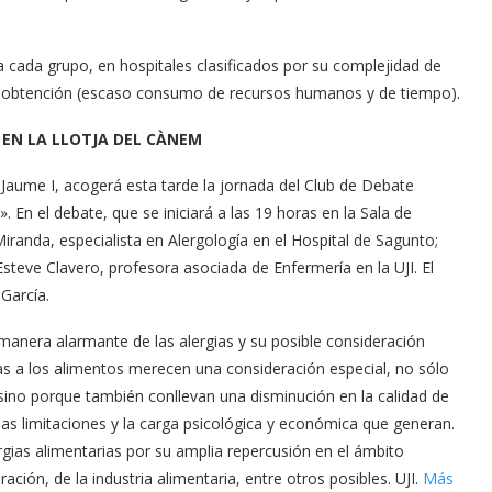
a cada grupo, en hospitales clasificados por su complejidad de
 de obtención (escaso consumo de recursos humanos y de tiempo).
 EN LA LLOTJA DEL CÀNEM
t Jaume I, acogerá esta tarde la jornada del Club de Debate
?». En el debate, que se iniciará a las 19 horas en la Sala de
iranda, especialista en Alergología en el Hospital de Sagunto;
 Esteve Clavero, profesora asociada de Enfermería en la UJI. El
García.
manera alarmante de las alergias y su posible consideración
ias a los alimentos merecen una consideración especial, no sólo
sino porque también conllevan una disminución en la calidad de
 las limitaciones y la carga psicológica y económica que generan.
rgias alimentarias por su amplia repercusión en el ámbito
ación, de la industria alimentaria, entre otros posibles. UJI.
Más