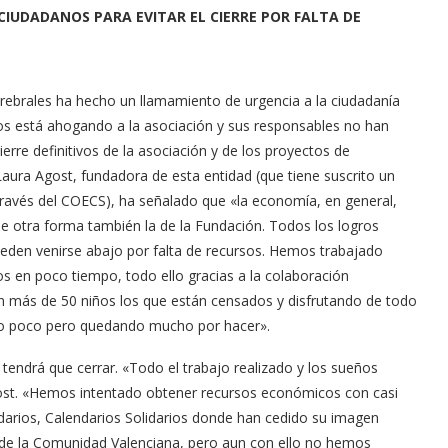
CIUDADANOS PARA EVITAR EL CIERRE POR FALTA DE
rebrales ha hecho un llamamiento de urgencia a la ciudadanía
ondos está ahogando a la asociación y sus responsables no han
ierre definitivos de la asociación y de los proyectos de
Laura Agost, fundadora de esta entidad (que tiene suscrito un
ravés del COECS), ha señalado que «la economía, en general,
e otra forma también la de la Fundación. Todos los logros
eden venirse abajo por falta de recursos. Hemos trabajado
 en poco tiempo, todo ello gracias a la colaboración
n más de 50 niños los que están censados y disfrutando de todo
do poco pero quedando mucho por hacer».
endrá que cerrar. «Todo el trabajo realizado y los sueños
ost. «Hemos intentado obtener recursos económicos con casi
darios, Calendarios Solidarios donde han cedido su imagen
de la Comunidad Valenciana, pero aun con ello no hemos