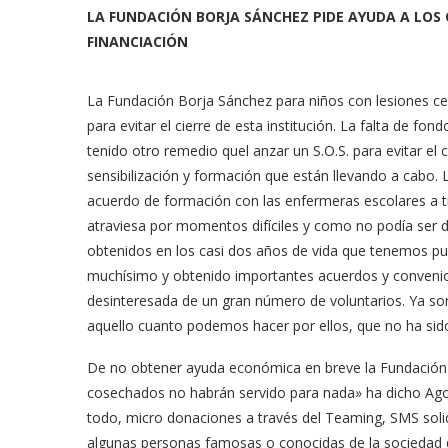
LA FUNDACIÓN BORJA SÁNCHEZ PIDE AYUDA A LOS 
FINANCIACIÓN
La Fundación Borja Sánchez para niños con lesiones ce
para evitar el cierre de esta institución. La falta de f
tenido otro remedio quel anzar un S.O.S. para evitar el c
sensibilización y formación que están llevando a cabo. 
acuerdo de formación con las enfermeras escolares a t
atraviesa por momentos difíciles y como no podía ser d
obtenidos en los casi dos años de vida que tenemos pu
muchísimo y obtenido importantes acuerdos y convenios
desinteresada de un gran número de voluntarios. Ya so
aquello cuanto podemos hacer por ellos, que no ha si
De no obtener ayuda económica en breve la Fundación t
cosechados no habrán servido para nada» ha dicho Ag
todo, micro donaciones a través del Teaming, SMS soli
algunas personas famosas o conocidas de la sociedad 