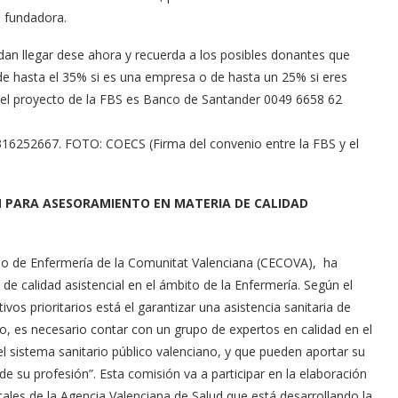
a fundadora.
n llegar dese ahora y recuerda a los posibles donantes que
e hasta el 35% si es una empresa o de hasta un 25% si eres
ar el proyecto de la FBS es Banco de Santander 0049 6658 62
252667. FOTO: COECS (Firma del convenio entre la FBS y el
N PARA ASESORAMIENTO EN MATERIA DE CALIDAD
ejo de Enfermería de la Comunitat Valenciana (CECOVA), ha
e calidad asistencial en el ámbito de la Enfermería. Según el
vos prioritarios está el garantizar una asistencia sanitaria de
llo, es necesario contar con un grupo de expertos en calidad en el
el sistema sanitario público valenciano, y que pueden aportar su
de su profesión”. Esta comisión va a participar en la elaboración
tales de la Agencia Valenciana de Salud que está desarrollando la