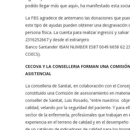
podido llegar más que aquí», ha manifestado esta soci
La FBS agradece de antemano las donaciones que pueda
este tipo de ayudas pueden obtener una desgravación d
persona física. La cuenta para realizar ingresos y salv
2316252667 y desde el extranjero
Banco Santander IBAN NUMBER ES87 0049 6658 62 2316
COECS).
CECOVA Y LA CONSELLERIA FORMAN UNA COMISIÓ
ASISTENCIAL
La conselleria de Sanitat, en colaboración con el Cons
constituido una Comisión de asesoramiento en materia d
conseller de Sanitat, Luis Rosado, “entre nuestros objeti
calidad, velando por la seguridad del paciente. Y para e
sector de la enfermería, profesionales que trabajan en 
experiencia en el terreno de calidad y en el desempeño 
de un catálogo de indicadores de calidad para los hospi