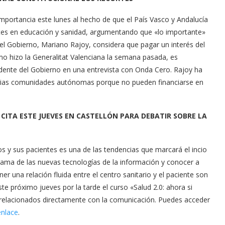
importancia este lunes al hecho de que el País Vasco y Andalucía
cortes en educación y sanidad, argumentando que «lo importante»
el Gobierno, Mariano Rajoy, considera que pagar un interés del
o hizo la Generalitat Valenciana la semana pasada, es
esidente del Gobierno en una entrevista con Onda Cero. Rajoy ha
varias comunidades autónomas porque no pueden financiarse en
CITA ESTE JUEVES EN CASTELLÓN PARA DEBATIR SOBRE LA
s y sus pacientes es una de las tendencias que marcará el incio
orama de las nuevas tecnologías de la información y conocer a
r una relación fluida entre el centro sanitario y el paciente son
te próximo jueves por la tarde el curso «Salud 2.0: ahora si
d relacionados directamente con la comunicación. Puedes acceder
enlace
.