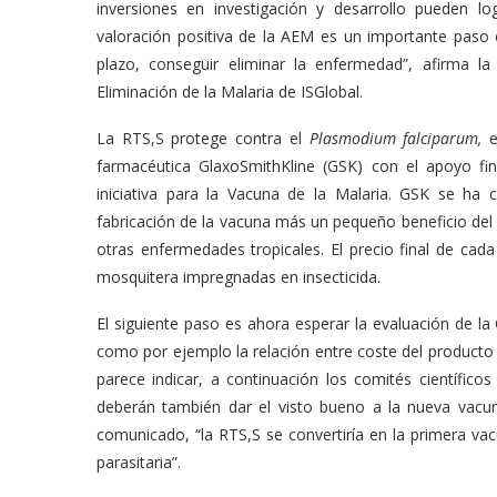
inversiones en investigación y desarrollo pueden l
valoración positiva de la AEM es un importante paso 
plazo, conseguir eliminar la enfermedad”, afirma la 
Eliminación de la Malaria de ISGlobal.
La RTS,S protege contra el
Plasmodium falciparum,
e
farmacéutica GlaxoSmithKline (GSK) con el apoyo fi
iniciativa para la Vacuna de la Malaria. GSK se h
fabricación de la vacuna más un pequeño beneficio del 
otras enfermedades tropicales. El precio final de cada
mosquitera impregnadas en insecticida.
El siguiente paso es ahora esperar la evaluación de l
como por ejemplo la relación entre coste del producto
parece indicar, a continuación los comités científico
deberán también dar el visto bueno a la nueva vacun
comunicado, “la RTS,S se convertiría en la primera va
parasitaria”.