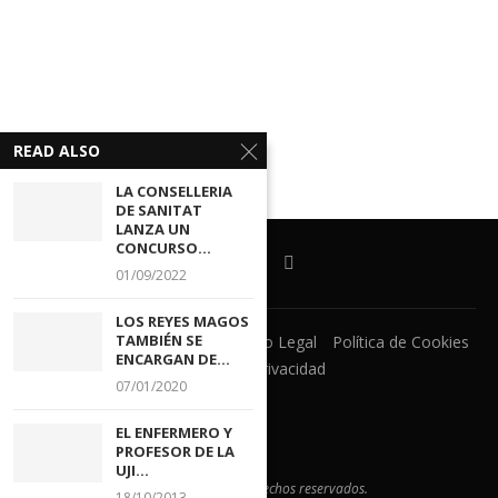
READ ALSO
LA CONSELLERIA
DE SANITAT
LANZA UN
CONCURSO...
01/09/2022
LOS REYES MAGOS
TAMBIÉN SE
Ventanilla Unica
CECOVA
Aviso Legal
Política de Cookies
ENCARGAN DE...
Política de Privacidad
07/01/2020
EL ENFERMERO Y
PROFESOR DE LA
UJI...
@2021 - Todos los derechos reservados.
18/10/2013