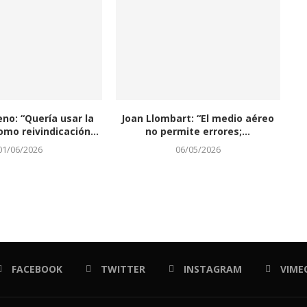
eno: “Quería usar la
Joan Llombart: “El medio aéreo
omo reivindicación...
no permite errores;...
01/06/2026
06/05/2026
FACEBOOK
TWITTER
INSTAGRAM
VIME