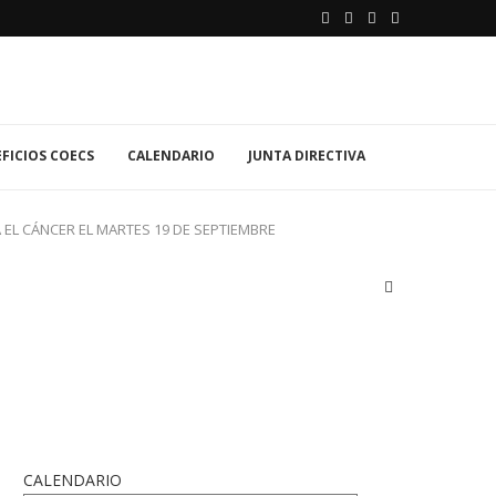
FICIOS COECS
CALENDARIO
JUNTA DIRECTIVA
 EL CÁNCER EL MARTES 19 DE SEPTIEMBRE
CALENDARIO