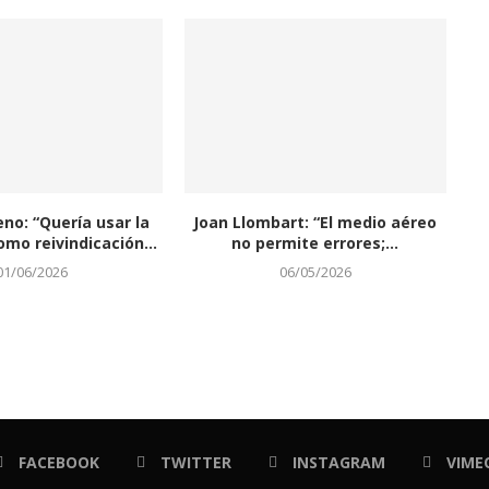
eno: “Quería usar la
Joan Llombart: “El medio aéreo
omo reivindicación...
no permite errores;...
01/06/2026
06/05/2026
FACEBOOK
TWITTER
INSTAGRAM
VIME