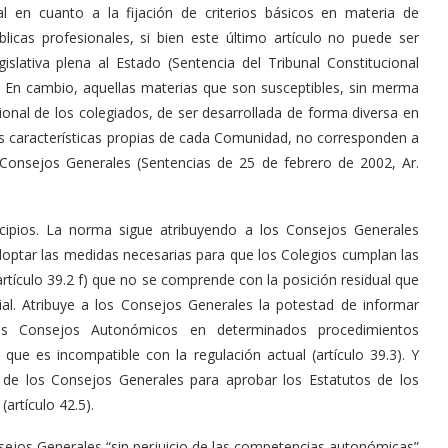
al en cuanto a la fijación de criterios básicos en materia de
icas profesionales, si bien este último artículo no puede ser
lativa plena al Estado (Sentencia del Tribunal Constitucional
. En cambio, aquellas materias que son susceptibles, sin merma
ional de los colegiados, de ser desarrollada de forma diversa en
as características propias de cada Comunidad, no corresponden a
 Consejos Generales (Sentencias de 25 de febrero de 2002, Ar.
ncipios. La norma sigue atribuyendo a los Consejos Generales
optar las medidas necesarias para que los Colegios cumplan las
rtículo 39.2 f) que no se comprende con la posición residual que
al. Atribuye a los Consejos Generales la potestad de informar
los Consejos Autonómicos en determinados procedimientos
ue es incompatible con la regulación actual (artículo 39.3). Y
de los Consejos Generales para aprobar los Estatutos de los
artículo 42.5).
sejos Generales “sin perjuicio de las competencias autonómicas”