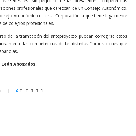
jos Generales “sin perjuicio” de las prevalentes competencias
raciones profesionales que carezcan de un Consejo Autonómico.
Consejo Autonómico es esta Corporación la que tiene legalmente
s de colegios profesionales.
rso de la tramitación del anteproyecto puedan corregirse estos
initivamente las competencias de las distintas Corporaciones que
spañolas.
o León Abogados.
io
0