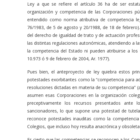
Ley a que se refiere el artículo 36 ha de ser estat
organización y competencia de las Corporaciones públ
entendido como norma atributiva de competencia legis
76/1983, de 5 de agosto y 20/1988, de 18 de febrero)
del derecho de igualdad de trato y de actuación profes
las distintas regulaciones autonómicas, atendiendo a l
la competencia del Estado ni pueden atribuirse a los
10.973 ó 9 de febrero de 2004, Ar. 1977).
Pues bien, el anteproyecto de ley quiebra estos pri
potestades exorbitantes como la “competencia para ad
resoluciones dictadas en materia de su competencia” (a
asumen esas Corporaciones en la organización colegi
preceptivamente los recursos presentados ante 
sancionadores, lo que supone una potestad de tutela q
reconoce potestades inauditas como la competencia 
Colegios, que incluso hoy resulta anacrónica y obsoleta (
Es cierto que las competencias se reconocen a los Con