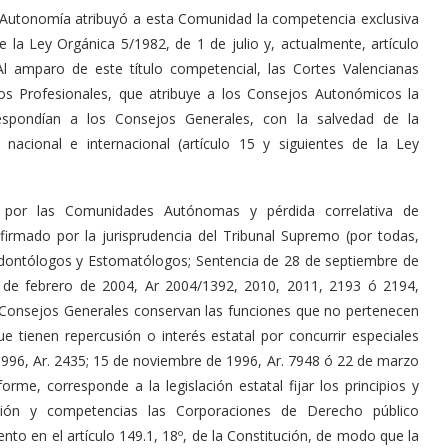
e Autonomía atribuyó a esta Comunidad la competencia exclusiva
e la Ley Orgánica 5/1982, de 1 de julio y, actualmente, artículo
Al amparo de este título competencial, las Cortes Valencianas
ios Profesionales, que atribuye a los Consejos Autonómicos la
respondían a los Consejos Generales, con la salvedad de la
 nacional e internacional (artículo 15 y siguientes de la Ley
 por las Comunidades Autónomas y pérdida correlativa de
irmado por la jurisprudencia del Tribunal Supremo (por todas,
Odontólogos y Estomatólogos; Sentencia de 28 de septiembre de
 de febrero de 2004, Ar 2004/1392, 2010, 2011, 2193 ó 2194,
 Consejos Generales conservan las funciones que no pertenecen
 tienen repercusión o interés estatal por concurrir especiales
1996, Ar. 2435; 15 de noviembre de 1996, Ar. 7948 ó 22 de marzo
rme, corresponde a la legislación estatal fijar los principios y
ción y competencias las Corporaciones de Derecho público
to en el artículo 149.1, 18º, de la Constitución, de modo que la