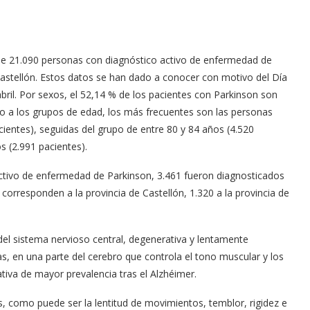
 de 21.090 personas con diagnóstico activo de enfermedad de
 Castellón. Estos datos se han dado a conocer con motivo del Día
ril. Por sexos, el 52,14 % de los pacientes con Parkinson son
 a los grupos de edad, los más frecuentes son las personas
entes), seguidas del grupo de entre 80 y 84 años (4.520
s (2.991 pacientes).
 activo de enfermedad de Parkinson, 3.461 fueron diagnosticados
corresponden a la provincia de Castellón, 1.320 a la provincia de
el sistema nervioso central, degenerativa y lentamente
as, en una parte del cerebro que controla el tono muscular y los
iva de mayor prevalencia tras el Alzhéimer.
, como puede ser la lentitud de movimientos, temblor, rigidez e