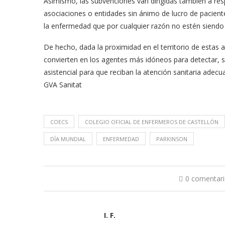
Asimismo, las subvenciones van dirigidas también a res
asociaciones o entidades sin ánimo de lucro de paciente
la enfermedad que por cualquier razón no estén siendo a
De hecho, dada la proximidad en el territorio de estas a
convierten en los agentes más idóneos para detectar, sen
asistencial para que reciban la atención sanitaria adec
GVA Sanitat
COECS
COLEGIO OFICIAL DE ENFERMEROS DE CASTELLÓN
DÍA MUNDIAL
ENFERMEDAD
PARKINSON
0 comentar
I. F.