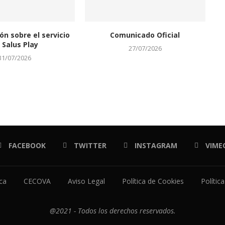
ón sobre el servicio
Comunicado Oficial
 Salus Play
27/07/2026
31/07/2026
FACEBOOK
TWITTER
INSTAGRAM
VIME
ica
CECOVA
Aviso Legal
Política de Cookies
Polític
@2021 - Todos los derechos reservados.