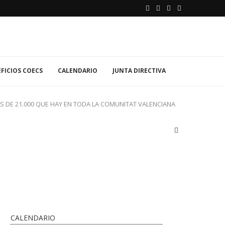
FICIOS COECS
CALENDARIO
JUNTA DIRECTIVA
S DE 21.000 QUE HAY EN TODA LA COMUNITAT VALENCIANA
CALENDARIO