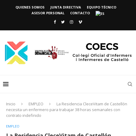
QUIENES SOMOS
JUNTA DIRECTIVA
EQUIPO TÉCNICO
ASESOR PERSONAL
CONTACTO
Inicio
EMPLEO
La Residencia CleceVitam de Castellón
necesita un enfermero para trabajar 38 horas semanales con
contrato indefinido
EMPLEO
La Residencia CleceVitam de Castellón