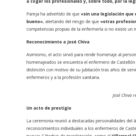
a coger los profesionales y, sobre todo, por la leg
Pareja ha advertido de que
«sin una legislación que 
bueno»
, alertando del riesgo de que
«otras profesio
competencias propias de la enfermería si no existe un m
Reconocimiento a José Chiva
Asimismo, el acto sirvió para rendir homenaje al persona
homenajeados se encuentra el enfermero de Castellón 
distinción con motivo de su jubilación tras años de se
enfermeros y a la profesión sanitaria.
José Chiva 
Un acto de prestigio
La ceremonia reunió a destacadas personalidades del á
reconocimientos individuales a los enfermeros de Caste
nuevas Cátedras de investigación, como el
Villarreal C