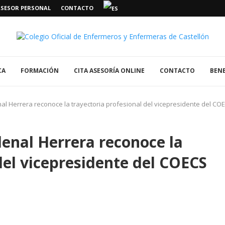
ASESOR PERSONAL
CONTACTO
CA
FORMACIÓN
CITA ASESORÍA ONLINE
CONTACTO
BENE
l Herrera reconoce la trayectoria profesional del vicepresidente del CO
enal Herrera reconoce la
del vicepresidente del COECS