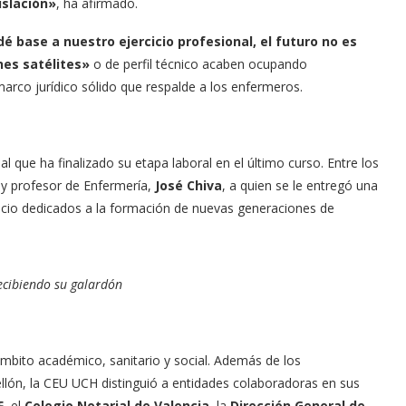
islación»
, ha afirmado.
dé base a nuestro ejercicio profesional, el futuro no es
nes satélites»
o de perfil técnico acaben ocupando
arco jurídico sólido que respalde a los enfermeros.
l que ha finalizado su etapa laboral en el último curso. Entre los
y profesor de Enfermería,
José Chiva
, a quien se le entregó una
rvicio dedicados a la formación de nuevas generaciones de
recibiendo su galardón
mbito académico, sanitario y social. Además de los
llón, la CEU UCH distinguió a entidades colaboradoras en sus
F
, el
Colegio Notarial de Valencia
, la
Dirección General de