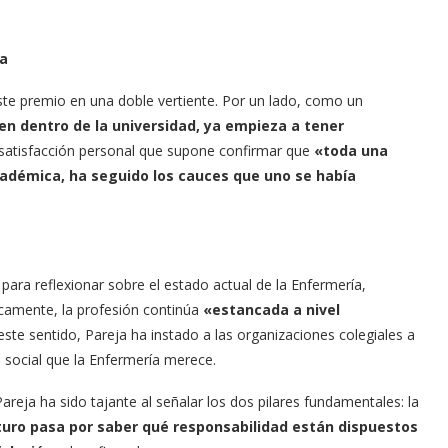
ia
este premio en una doble vertiente. Por un lado, como un
n dentro de la universidad, ya empieza a tener
a satisfacción personal que supone confirmar que
«toda una
académica, ha seguido los cauces que uno se había
ara reflexionar sobre el estado actual de la Enfermería,
camente, la profesión continúa
«estancada a nivel
 este sentido, Pareja ha instado a las organizaciones colegiales a
o social que la Enfermería merece.
areja ha sido tajante al señalar los dos pilares fundamentales: la
turo pasa por saber qué responsabilidad están dispuestos