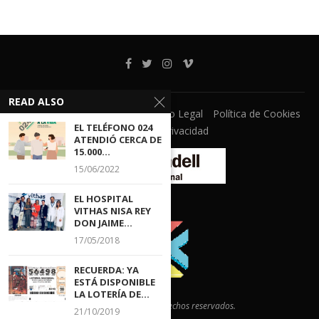
READ ALSO
Ventanilla Unica
CECOVA
Aviso Legal
Política de Cookies
EL TELÉFONO 024
Política de Privacidad
ATENDIÓ CERCA DE
15.000...
15/06/2022
EL HOSPITAL
VITHAS NISA REY
DON JAIME...
17/05/2018
RECUERDA: YA
ESTÁ DISPONIBLE
LA LOTERÍA DE...
@2021 - Todos los derechos reservados.
21/10/2019