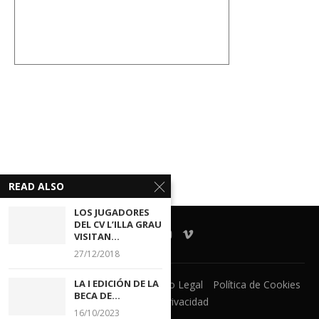
READ ALSO
LOS JUGADORES
DEL CV L’ILLA GRAU
VISITAN...
27/12/2018
LA I EDICIÓN DE LA
Ventanilla Unica
CECOVA
Aviso Legal
Política de Cookies
BECA DE...
Política de Privacidad
16/10/2023