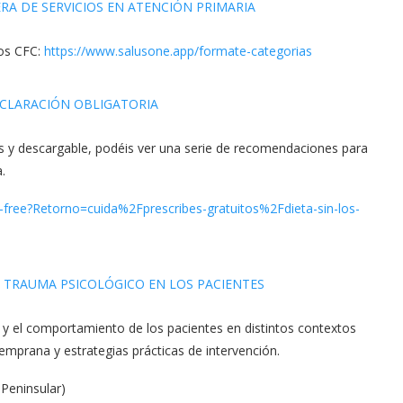
A DE SERVICIOS EN ATENCIÓN PRIMARIA
sos CFC:
https://www.salusone.app/
formate-categorias
ECLARACIÓN OBLIGATORIA
s y descargable, podéis ver una serie de recomendaciones para
.
n-free?Retorno=cuida%
2Fprescribes-gratuitos%
2Fdieta-sin-los-
 TRAUMA PSICOLÓGICO EN LOS PACIENTES
y el comportamiento de los pacientes en distintos contextos
temprana y estrategias prácticas de intervención.
 Peninsular)