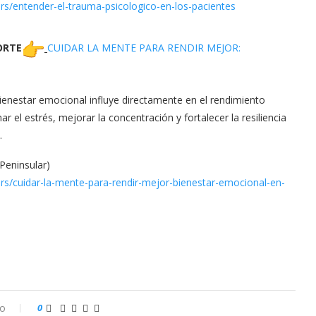
rs/
entender-el-trauma-
psicologico-en-los-pacientes
ORTE
CUIDAR LA MENTE PARA RENDIR MEJOR:
ienestar emocional influye directamente en el rendimiento
 el estrés, mejorar la concentración y fortalecer la resiliencia
.
Peninsular)
rs/
cuidar-la-mente-para-rendir-
mejor-bienestar-emocional-en-
io
0