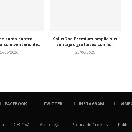
ne suma cuatro
SalusOne Premium amplía sus
 su inventario de...
ventajas gratuitas con la...
25/06/2026
23/06/2026
FACEBOOK
TWITTER
INSTAGRAM
VIME
ica
CECOVA
Aviso Legal
Política de Cookies
Polític