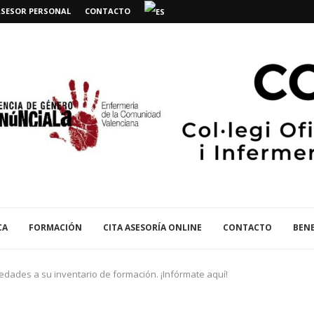
ASESOR PERSONAL
CONTACTO
CA
FORMACIÓN
CITA ASESORÍA ONLINE
CONTACTO
BENE
dades a su inventario de formación. ¡Infórmate aquí!