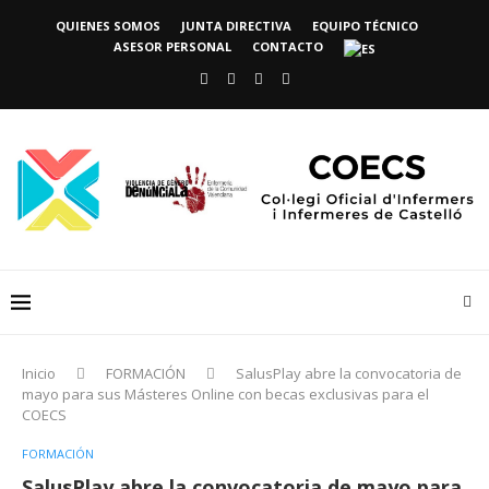
QUIENES SOMOS
JUNTA DIRECTIVA
EQUIPO TÉCNICO
ASESOR PERSONAL
CONTACTO
Inicio
FORMACIÓN
SalusPlay abre la convocatoria de
mayo para sus Másteres Online con becas exclusivas para el
COECS
FORMACIÓN
SalusPlay abre la convocatoria de mayo para