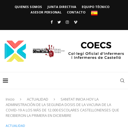
QUIENES SOMOS
JUNTA DIRECTIVA
EQUIPO TÉCNICO
ASESOR PERSONAL
CONTACTO
Inicio
ACTUALIDAD
SANITAT INICIA HOY LA
ADMINISTRACIÓN DE LA SEGUNDA DOSIS DE LA VACUNA DE LA
COVID-19 A LOS MÁS DE 12.000 ESCOLARES CASTELLONENSES QUE
RECIBIERON LA PRIMERA EN DICIEMBRE
ACTUALIDAD