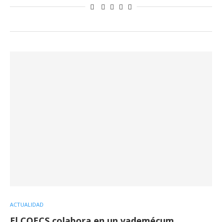
ACTUALIDAD
El COECS colabora en un vademécum