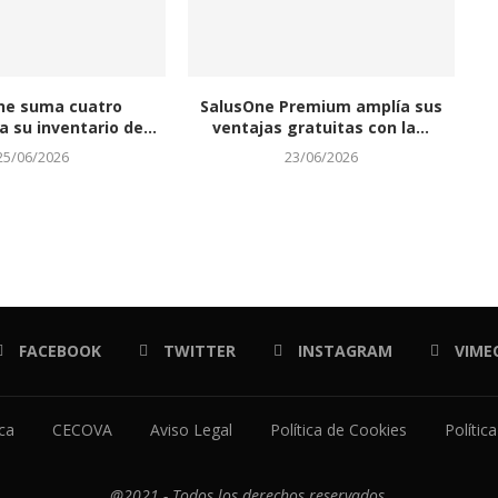
ne suma cuatro
SalusOne Premium amplía sus
 su inventario de...
ventajas gratuitas con la...
25/06/2026
23/06/2026
FACEBOOK
TWITTER
INSTAGRAM
VIME
ica
CECOVA
Aviso Legal
Política de Cookies
Polític
@2021 - Todos los derechos reservados.