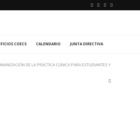
FICIOS COECS
CALENDARIO
JUNTA DIRECTIVA
ANIZACIÓN DE LA PRÁCTICA CLÍNICA PARA ESTUDIANTES Y