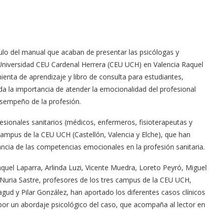
ítulo del manual que acaban de presentar las psicólogas y
a Universidad CEU Cardenal Herrera (CEU UCH) en Valencia Raquel
nta de aprendizaje y libro de consulta para estudiantes,
da la importancia de atender la emocionalidad del profesional
desempeño de la profesión.
fesionales sanitarios (médicos, enfermeros, fisioterapeutas y
ampus de la CEU UCH (Castellón, Valencia y Elche), que han
evancia de las competencias emocionales en la profesión sanitaria.
aquel Laparra, Arlinda Luzi, Vicente Muedra, Loreto Peyró, Miguel
y Nuria Sastre, profesores de los tres campus de la CEU UCH,
gud y Pilar González, han aportado los diferentes casos clínicos
or un abordaje psicológico del caso, que acompaña al lector en