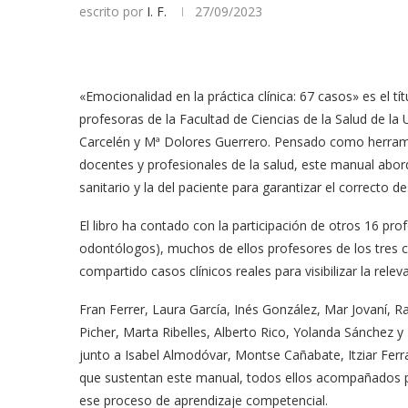
escrito por
I. F.
27/09/2023
«Emocionalidad en la práctica clínica: 67 casos» es el t
profesoras de la Facultad de Ciencias de la Salud de l
Carcelén y Mª Dolores Guerrero. Pensado como herramie
docentes y profesionales de la salud, este manual abor
sanitario y la del paciente para garantizar el correcto 
El libro ha contado con la participación de otros 16 pro
odontólogos), muchos de ellos profesores de los tres c
compartido casos clínicos reales para visibilizar la rel
Fran Ferrer, Laura García, Inés González, Mar Jovaní, R
Picher, Marta Ribelles, Alberto Rico, Yolanda Sánchez 
junto a Isabel Almodóvar, Montse Cañabate, Itziar Ferra
que sustentan este manual, todos ellos acompañados p
ese proceso de aprendizaje competencial.