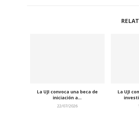
RELAT
La UJI convoca una beca de
La UJI co
iniciación a...
invest
22/07/2026