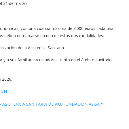
 el 31 de marzo
.
conómicas, con una cuantía máxima de 3.000 euros cada una,
tas deben enmarcarse en una de estas dos modalidades:
ización de la Asistencia Sanitaria
.
 y a sus familiares/cuidadores, tanto en el ámbito sanitario
e 2026
.
IÓN
 ASISTENCIA SANITARIA DE VIU, FUNDACIÓN ASISA Y