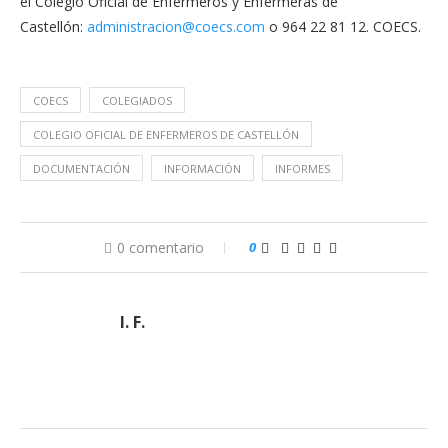
el Colegio Oficial de Enfermeros y Enfermeras de
Castellón:
administracion@
coecs.com
o 964 22 81 12. COECS.
COECS
COLEGIADOS
COLEGIO OFICIAL DE ENFERMEROS DE CASTELLÓN
DOCUMENTACIÓN
INFORMACIÓN
INFORMES
0 comentario
0
I. F.