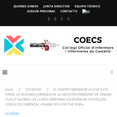
QUIENES SOMOS
JUNTA DIRECTIVA
EQUIPO TÉCNICO
ASESOR PERSONAL
CONTACTO
Inicio
SOCIEDAD
EL CENTRO MENADOR ACOGE ESTA
TARDE LA SEGUNDA JORNADA DE LA «MOSTRA ITINERANT DE CINEMA
I SALUT GLOBAL» DE LA RED SANITARIA SOLIDARIA DE CASTELLÓN
CON EL DOCUMENTAL «THANK YOU FOR THE RAIN»
SOCIEDAD