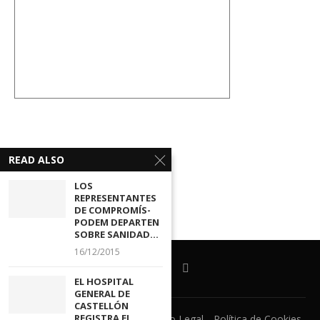
READ ALSO
LOS
REPRESENTANTES
DE COMPROMÍS-
PODEM DEPARTEN
SOBRE SANIDAD...
16/12/2015
EL HOSPITAL
GENERAL DE
CASTELLÓN
REGISTRA EL...
Ventanilla Unica
CECOVA
Aviso Legal
Política de Cookies