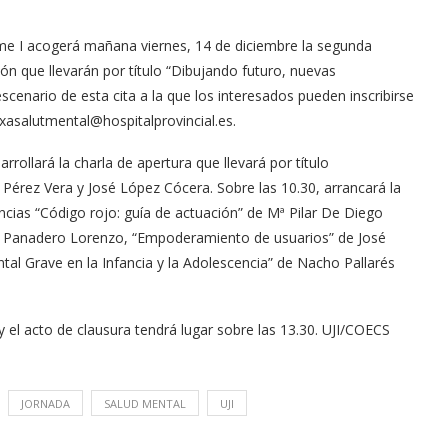
aume I acogerá mañana viernes, 14 de diciembre la segunda
lón que llevarán por título “Dibujando futuro, nuevas
escenario de esta cita a la que los interesados pueden inscribirse
xasalutmental@hospitalprovincial.es
.
rrollará la charla de apertura que llevará por título
érez Vera y José López Cócera. Sobre las 10.30, arrancará la
ncias “Código rojo: guía de actuación” de Mª Pilar De Diego
ca Panadero Lorenzo, “Empoderamiento de usuarios” de José
al Grave en la Infancia y la Adolescencia” de Nacho Pallarés
 el acto de clausura tendrá lugar sobre las 13.30. UJI/COECS
JORNADA
SALUD MENTAL
UJI