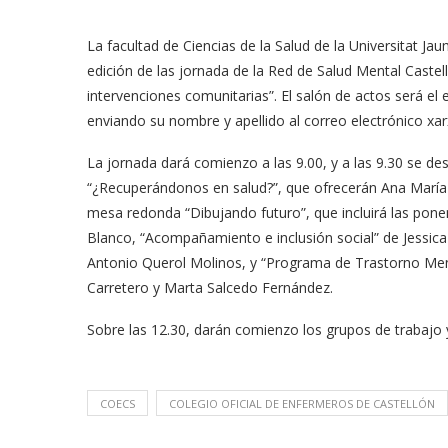
La facultad de Ciencias de la Salud de la Universitat J
edición de las jornada de la Red de Salud Mental Castel
intervenciones comunitarias”. El salón de actos será el 
enviando su nombre y apellido al correo electrónico
xar
La jornada dará comienzo a las 9.00, y a las 9.30 se desa
“¿Recuperándonos en salud?”, que ofrecerán Ana María P
mesa redonda “Dibujando futuro”, que incluirá las pone
Blanco, “Acompañamiento e inclusión social” de Jessi
Antonio Querol Molinos, y “Programa de Trastorno Ment
Carretero y Marta Salcedo Fernández.
Sobre las 12.30, darán comienzo los grupos de trabajo y
COECS
COLEGIO OFICIAL DE ENFERMEROS DE CASTELLÓN