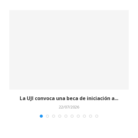
La UJI convoca una beca de iniciación a...
L
22/07/2026