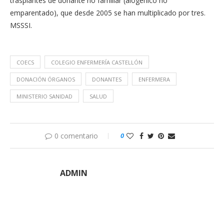
trasplantes de donante no familiar (alogénico no
emparentado), que desde 2005 se han multiplicado por tres.
MSSSI.
COECS
COLEGIO ENFERMERÍA CASTELLÓN
DONACIÓN ÓRGANOS
DONANTES
ENFERMERA
MINISTERIO SANIDAD
SALUD
0 comentario
0
ADMIN