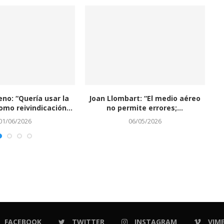
eno: “Quería usar la
Joan Llombart: “El medio aéreo
J
omo reivindicación...
no permite errores;...
01/06/2026
06/05/2026
FACEBOOK
TWITTER
INSTAGRAM
VIM