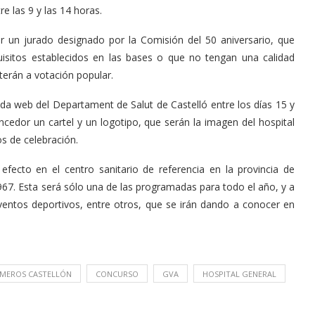
re las 9 y las 14 horas.
r un jurado designado por la Comisión del 50 aniversario, que
uisitos establecidos en las bases o que no tengan una calidad
terán a votación popular.
ada web del Departament de Salut de Castelló entre los días 15 y
ncedor un cartel y un logotipo, que serán la imagen del hospital
os de celebración.
 efecto en el centro sanitario de referencia en la provincia de
967. Esta será sólo una de las programadas para todo el año, y a
eventos deportivos, entre otros, que se irán dando a conocer en
RMEROS CASTELLÓN
CONCURSO
GVA
HOSPITAL GENERAL