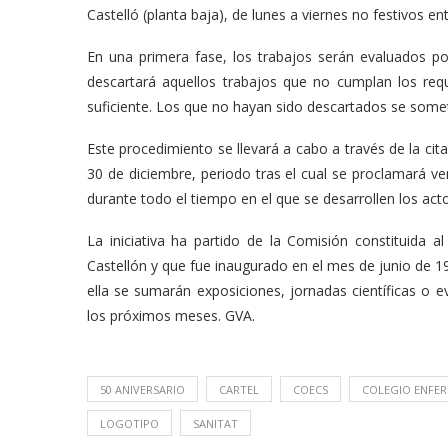
Castelló (planta baja), de lunes a viernes no festivos ent
En una primera fase, los trabajos serán evaluados po
descartará aquellos trabajos que no cumplan los req
suficiente. Los que no hayan sido descartados se some
Este procedimiento se llevará a cabo a través de la cit
30 de diciembre, periodo tras el cual se proclamará ve
durante todo el tiempo en el que se desarrollen los act
La iniciativa ha partido de la Comisión constituida al
Castellón y que fue inaugurado en el mes de junio de 1
ella se sumarán exposiciones, jornadas científicas o 
los próximos meses. GVA.
50 ANIVERSARIO
CARTEL
COECS
COLEGIO ENFE
LOGOTIPO
SANITAT