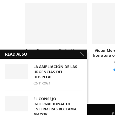
ro décadas
Silvia Chamorro: «Ojalá viéramos
Víctor Mor
READ ALSO
tejos...
ya a la enfermera...
literatura c
23/06/2026
LA AMPLIACIÓN DE LAS
URGENCIAS DEL
HOSPITAL...
02/11/2021
EL CONSEJO
INTERNACIONAL DE
ENFERMERAS RECLAMA
MAYOR...