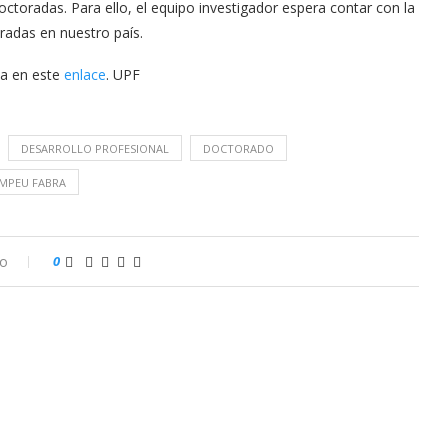
ctoradas. Para ello, el equipo investigador espera contar con la
adas en nuestro país.
ta en este
enlace
. UPF
DESARROLLO PROFESIONAL
DOCTORADO
OMPEU FABRA
io
0