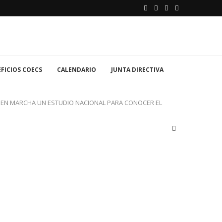
FICIOS COECS
CALENDARIO
JUNTA DIRECTIVA
N EN MARCHA UN ESTUDIO NACIONAL PARA CONOCER EL