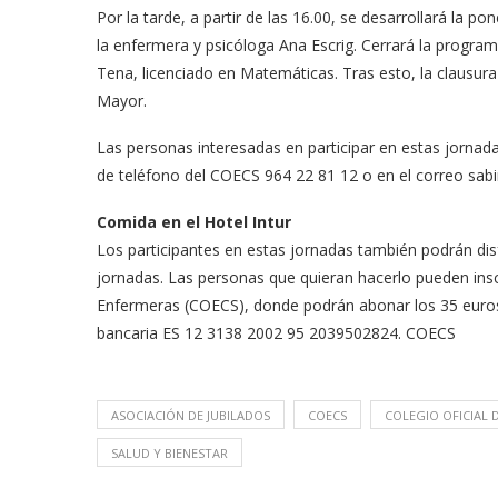
Por la tarde, a partir de las 16.00, se desarrollará la 
la enfermera y psicóloga Ana Escrig. Cerrará la programa
Tena, licenciado en Matemáticas. Tras esto, la clausura
Mayor.
Las personas interesadas en participar en estas jornad
de teléfono del COECS 964 22 81 12 o en el correo
sab
Comida en el Hotel Intur
Los participantes en estas jornadas también podrán dis
jornadas. Las personas que quieran hacerlo pueden inscr
Enfermeras (COECS), donde podrán abonar los 35 euros 
bancaria ES 12 3138 2002 95 2039502824. COECS
ASOCIACIÓN DE JUBILADOS
COECS
COLEGIO OFICIAL 
SALUD Y BIENESTAR