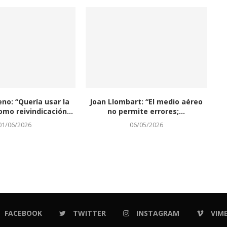
eno: “Quería usar la
Joan Llombart: “El medio aéreo
omo reivindicación...
no permite errores;...
01/06/2026
06/05/2026
FACEBOOK
TWITTER
INSTAGRAM
VIM