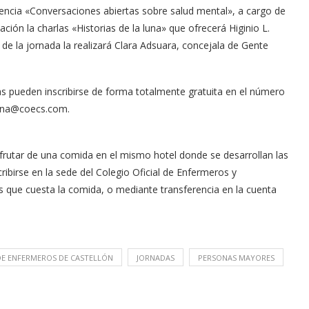
ponencia «Conversaciones abiertas sobre salud mental», a cargo de
ción la charlas «Historias de la luna» que ofrecerá Higinio L.
 de la jornada la realizará Clara Adsuara, concejala de Gente
as pueden inscribirse de forma totalmente gratuita en el número
ina@coecs.com
.
frutar de una comida en el mismo hotel donde se desarrollan las
ibirse en la sede del Colegio Oficial de Enfermeros y
que cuesta la comida, o mediante transferencia en la cuenta
DE ENFERMEROS DE CASTELLÓN
JORNADAS
PERSONAS MAYORES