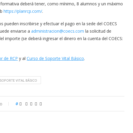
dad formativa deberá tener, como mínimo, 8 alumnos y un máximo
eb
https://planrcp.com/
.
s pueden inscribirse y efectuar el pago en la sede del COECS
puede enviarse a
administracion@coecs.com
la solicitud de
 del importe (se deberá ingresar el dinero en la cuenta del COECS:
or de RCP
y al
Curso de Soporte Vital Básico
.
SOPORTE VITAL BÁSICO
io
0