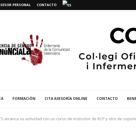
ASESOR PERSONAL
CONTACTO
CA
FORMACIÓN
CITA ASESORÍA ONLINE
CONTACTO
BENE
 arranca su actividad con un curso de instructor de RCP y otro de soporte