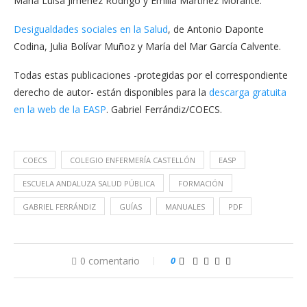
María Luisa Jiménez Rodrigo y Emilia Martínez Morante.
Desigualdades sociales en la Salud
, de Antonio Daponte
Codina, Julia Bolívar Muñoz y María del Mar García Calvente.
Todas estas publicaciones -protegidas por el correspondiente
derecho de autor- están disponibles para la
descarga gratuita
en la web de la EASP
. Gabriel Ferrándiz/COECS.
COECS
COLEGIO ENFERMERÍA CASTELLÓN
EASP
ESCUELA ANDALUZA SALUD PÚBLICA
FORMACIÓN
GABRIEL FERRÁNDIZ
GUÍAS
MANUALES
PDF
0 comentario
0