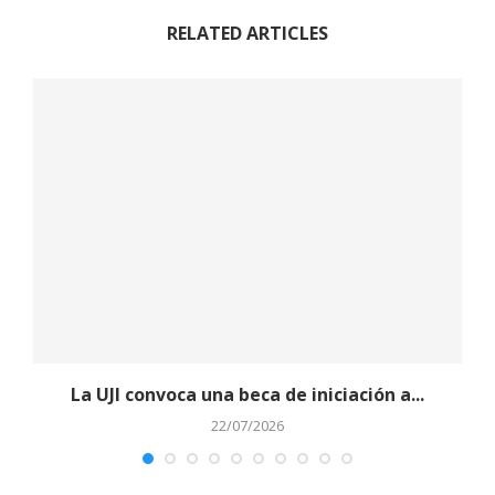
RELATED ARTICLES
La UJI convoca una beca de iniciación a...
L
22/07/2026