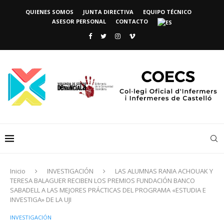
QUIENES SOMOS
JUNTA DIRECTIVA
EQUIPO TÉCNICO
ASESOR PERSONAL
CONTACTO
Inicio
INVESTIGACIÓN
LAS ALUMNAS RANIA ACHOUAK Y
TERESA BALAGUER RECIBEN LOS PREMIOS FUNDACIÓN BANCO
SABADELL A LAS MEJORES PRÁCTICAS DEL PROGRAMA «ESTUDIA E
INVESTIGA» DE LA UJI
INVESTIGACIÓN