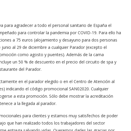
a para agradecer a todo el personal sanitario de España el
sempeñado para controlar la pandemia por COVID-19. Para ello ha
aciones a 75 euros (alojamiento y desayuno para dos personas
 junio al 29 de diciembre a cualquier Parador (excepto el
 promoción como agosto y puentes). Además de la cama
ncluye un 50 % de descuento en el precio del circuito de spa y
staurante del Parador.
ectamente en el parador elegido o en el Centro de Atención al
es
) indicando el código promocional SAN02020. Cualquier
cogerse a esta promoción. Sólo debe mostrar la acreditación
rtenece a la llegada al parador.
romocionales para clientes y estamos muy satisfechos de poder
ajo que han realizado todos los trabajadores del sector
rme entrega salvando vidas. Queremos darles las gracias por