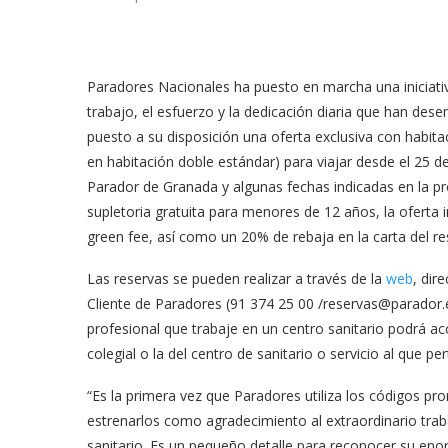
Paradores Nacionales ha puesto en marcha una iniciativ
trabajo, el esfuerzo y la dedicación diaria que han de
puesto a su disposición una oferta exclusiva con habit
en habitación doble estándar) para viajar desde el 25 de
Parador de Granada y algunas fechas indicadas en la
supletoria gratuita para menores de 12 años, la oferta i
green fee, así como un 20% de rebaja en la carta del re
Las reservas se pueden realizar a través de la
web
, dir
Cliente de Paradores (91 374 25 00 /
reservas@parador.
profesional que trabaje en un centro sanitario podrá a
colegial o la del centro de sanitario o servicio al que pe
“Es la primera vez que Paradores utiliza los códigos p
estrenarlos como agradecimiento al extraordinario trab
sanitario. Es un pequeño detalle para reconocer su eno