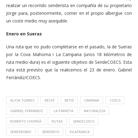
realizar un recorrido senderista en compañía de su propietario
Jorge para, posteriormente, comer en el propio albergue con
un coste medio muy asequible.
Enero en Sueras
Una ruta que no pudo completarse en el pasado, la de Sueras
por la Cova Mahoma i La Campana (unos 18 kilómetros de
ruta medio-dura) es el siguiente objetivo de SendeCOECS. Esta
ruta está previsto que la realicemos el 23 de enero. Gabriel
Ferrándiz/COECS.
ALICIA TORRES
BECHÍ
BETXÍ
CAMINAR
COECS
GABRIEL FERRÁNDIZ
LA PARRETA
NATURALEZA
ROBERTO CHORDÀ
RUTAS
SENDECOECS
SENDERISMO
SENDEROS
VILAFRANCA