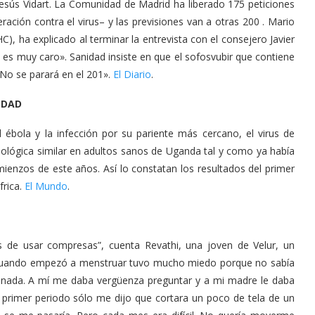
Jesús Vidart. La Comunidad de Madrid ha liberado 175 peticiones
ación contra el virus– y las previsiones van a otras 200 . Mario
, ha explicado al terminar la entrevista con el consejero Javier
s muy caro». Sanidad insiste en que el sofosvubir que contiene
«No se parará en el 201».
El Diario
.
IDAD
 ébola y la infección por su pariente más cercano, el virus de
lógica similar en adultos sanos de Uganda tal y como ya había
ienzos de este años. Así lo constatan los resultados del primer
frica.
El Mundo
.
es de usar compresas”, cuenta Revathi, una joven de Velur, un
. Cuando empezó a menstruar tuvo mucho miedo porque no sabía
o nada. A mí me daba vergüenza preguntar y a mi madre le daba
 primer periodo sólo me dijo que cortara un poco de tela de un