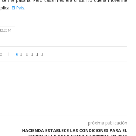
a se me pasaría. Pero cada mes era difícil. No quería moverme
plica.
El País
.
12.2014
io
0
próxima publicación
HACIENDA ESTABLECE LAS CONDICIONES PARA EL