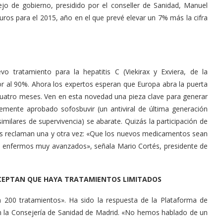
ejo de gobierno, presidido por el conseller de Sanidad, Manuel
ros para el 2015, año en el que prevé elevar un 7% más la cifra
o tratamiento para la hepatitis C (Viekirax y Exviera, de la
or al 90%. Ahora los expertos esperan que Europa abra la puerta
 cuatro meses. Ven en esta novedad una pieza clave para generar
temente aprobado sofosbuvir (un antiviral de última generación
milares de supervivencia) se abarate. Quizás la participación de
dos reclaman una y otra vez: «Que los nuevos medicamentos sean
a enfermos muy avanzados», señala Mario Cortés, presidente de
ACEPTAN QUE HAYA TRATAMIENTOS LIMITADOS
 200 tratamientos». Ha sido la respuesta de la Plataforma de
on la Consejería de Sanidad de Madrid. «No hemos hablado de un