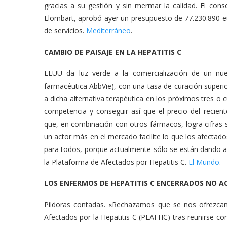
gracias a su gestión y sin mermar la calidad. El cons
Llombart, aprobó ayer un presupuesto de 77.230.890 eu
de servicios.
Mediterráneo
.
CAMBIO DE PAISAJE EN LA HEPATITIS C
EEUU da luz verde a la comercialización de un nuev
farmacéutica AbbVie), con una tasa de curación superi
a dicha alternativa terapéutica en los próximos tres o
competencia y conseguir así que el precio del recien
que, en combinación con otros fármacos, logra cifras si
un actor más en el mercado facilite lo que los afecta
para todos, porque actualmente sólo se están dando 
la Plataforma de Afectados por Hepatitis C.
El Mundo
.
LOS ENFERMOS DE HEPATITIS C ENCERRADOS NO 
Píldoras contadas. «Rechazamos que se nos ofrezcan
Afectados por la Hepatitis C (PLAFHC) tras reunirse c