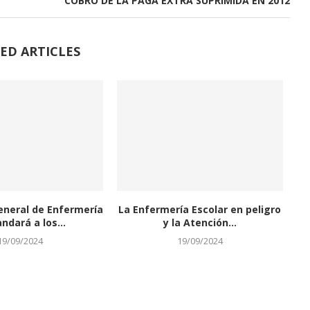
COBRO DE LA PAGA EXTRA SUPRIMIDA EN 2012
ED ARTICLES
eneral de Enfermería
La Enfermería Escolar en peligro
dará a los...
y la Atención...
19/09/2024
19/09/2024