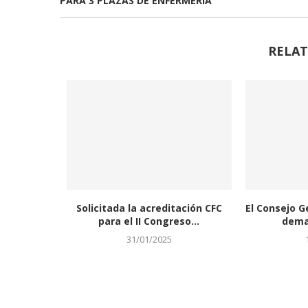
PARA 3 PLAZAS DE ENFERMERÍA
RELAT
Solicitada la acreditación CFC
El Consejo G
para el II Congreso...
deman
31/01/2025