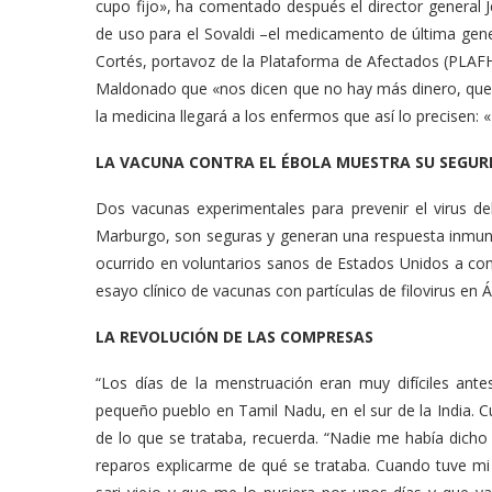
cupo fijo», ha comentado después el director general 
de uso para el Sovaldi –el medicamento de última gener
Cortés, portavoz de la Plataforma de Afectados (PLAFHC)
Maldonado que «nos dicen que no hay más dinero, que e
la medicina llegará a los enfermos que así lo precisen: 
LA VACUNA CONTRA EL ÉBOLA MUESTRA SU SEGUR
Dos vacunas experimentales para prevenir el virus del
Marburgo, son seguras y generan una respuesta inmuno
ocurrido en voluntarios sanos de Estados Unidos a com
esayo clínico de vacunas con partículas de filovirus en Á
LA REVOLUCIÓN DE LAS COMPRESAS
“Los días de la menstruación eran muy difíciles ant
pequeño pueblo en Tamil Nadu, en el sur de la India
de lo que se trataba, recuerda. “Nadie me había dich
reparos explicarme de qué se trataba. Cuando tuve mi