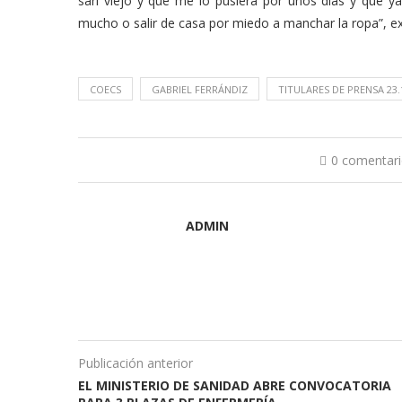
sari viejo y que me lo pusiera por unos días y que y
mucho o salir de casa por miedo a manchar la ropa”, ex
COECS
GABRIEL FERRÁNDIZ
TITULARES DE PRENSA 23.
0 comentar
ADMIN
Publicación anterior
EL MINISTERIO DE SANIDAD ABRE CONVOCATORIA