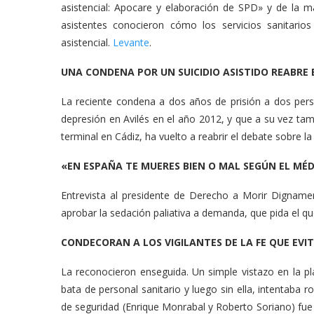
asistencial: Apocare y elaboración de SPD» y de la m
asistentes conocieron cómo los servicios sanitarios
asistencial.
Levante
.
UNA CONDENA POR UN SUICIDIO ASISTIDO REABRE 
La reciente condena a dos años de prisión a dos per
depresión en Avilés en el año 2012, y que a su vez t
terminal en Cádiz, ha vuelto a reabrir el debate sobre l
«EN ESPAÑA TE MUERES BIEN O MAL SEGÚN EL MÉ
Entrevista al presidente de Derecho a Morir Dignam
aprobar la sedación paliativa a demanda, que pida el qu
CONDECORAN A LOS VIGILANTES DE LA FE QUE EVI
La reconocieron enseguida. Un simple vistazo en la pla
bata de personal sanitario y luego sin ella, intentaba r
de seguridad (Enrique Monrabal y Roberto Soriano) fue c