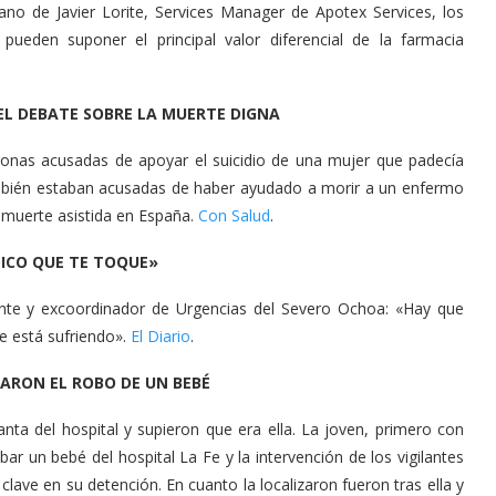
ano de Javier Lorite, Services Manager de Apotex Services, los
 pueden suponer el principal valor diferencial de la farmacia
EL DEBATE SOBRE LA MUERTE DIGNA
sonas acusadas de apoyar el suicidio de una mujer que padecía
ambién estaban acusadas de haber ayudado a morir a un enfermo
a muerte asistida en España.
Con Salud
.
DICO QUE TE TOQUE»
ente y excoordinador de Urgencias del Severo Ochoa: «Hay que
e está sufriendo».
El Diario
.
TARON EL ROBO DE UN BEBÉ
nta del hospital y supieron que era ella. La joven, primero con
obar un bebé del hospital La Fe y la intervención de los vigilantes
lave en su detención. En cuanto la localizaron fueron tras ella y