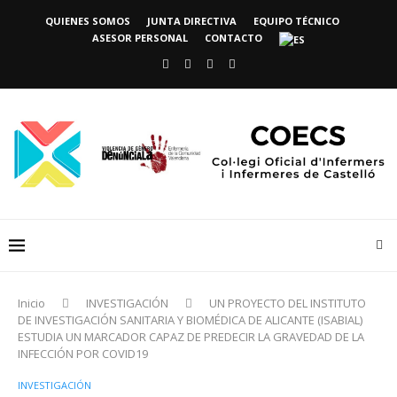
QUIENES SOMOS
JUNTA DIRECTIVA
EQUIPO TÉCNICO
ASESOR PERSONAL
CONTACTO
Inicio
INVESTIGACIÓN
UN PROYECTO DEL INSTITUTO
DE INVESTIGACIÓN SANITARIA Y BIOMÉDICA DE ALICANTE (ISABIAL)
ESTUDIA UN MARCADOR CAPAZ DE PREDECIR LA GRAVEDAD DE LA
INFECCIÓN POR COVID19
INVESTIGACIÓN