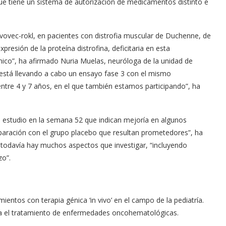
e tiene un sistema de autorización de medicamentos distinto e
ovec-rokl, en pacientes con distrofia muscular de Duchenne, de
esión de la proteína distrofina, deficitaria en esta
ínico”, ha afirmado Nuria Muelas, neuróloga de la unidad de
está llevando a cabo un ensayo fase 3 con el mismo
ntre 4 y 7 años, en el que también estamos participando”, ha
 estudio en la semana 52 que indican mejoría en algunos
aración con el grupo placebo que resultan prometedores”, ha
 todavía hay muchos aspectos que investigar, “incluyendo
zo”.
mientos con terapia génica ‘in vivo’ en el campo de la pediatría.
ra el tratamiento de enfermedades oncohematológicas.