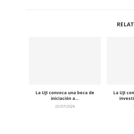
RELAT
La UJI convoca una beca de
La UJI co
iniciación a...
invest
22/07/2026