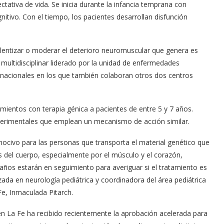
tativa de vida. Se inicia durante la infancia temprana con
itivo. Con el tiempo, los pacientes desarrollan disfunción
ralentizar o moderar el deterioro neuromuscular que genera es
 multidisciplinar liderado por la unidad de enfermedades
rnacionales en los que también colaboran otros dos centros
mientos con terapia génica a pacientes de entre 5 y 7 años.
erimentales que emplean un mecanismo de acción similar.
 nocivo para las personas que transporta el material genético que
as del cuerpo, especialmente por el músculo y el corazón,
ños estarán en seguimiento para averiguar si el tratamiento es
izada en neurología pediátrica y coordinadora del área pediátrica
e, Inmaculada Pitarch.
en La Fe ha recibido recientemente la aprobación acelerada para