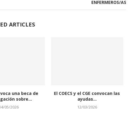
ENFERMEROS/AS
ED ARTICLES
nvoca una beca de
El COECS y el CGE convocan las
igación sobre...
ayudas...
14/05/2026
12/03/2026