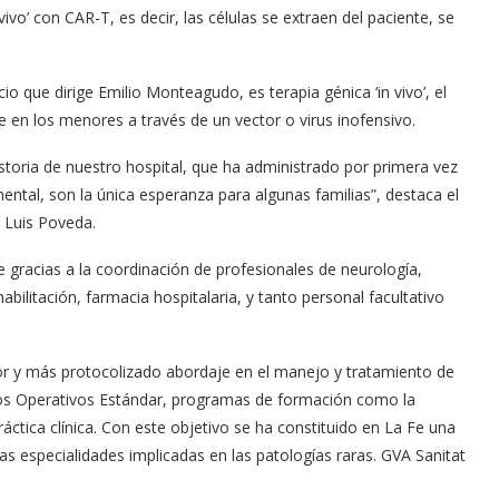
vivo’ con CAR-T, es decir, las células se extraen del paciente, se
io que dirige Emilio Monteagudo, es terapia génica ‘in vivo’, el
 en los menores a través de un vector o virus inofensivo.
istoria de nuestro hospital, que ha administrado por primera vez
ental, son la única esperanza para algunas familias”, destaca el
 Luis Poveda.
e gracias a la coordinación de profesionales de neurología,
habilitación, farmacia hospitalaria, y tanto personal facultativo
or y más protocolizado abordaje en el manejo y tratamiento de
os Operativos Estándar, programas de formación como la
ráctica clínica. Con este objetivo se ha constituido en La Fe una
tas especialidades implicadas en las patologías raras. GVA Sanitat