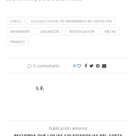
COECS
COLEGIO OFICIAL DE ENFERMEROS DE CASTELLÓN
ENFERMERÍA
GALARDÓN
INVESTIGACIÓN
METAS
PREMIOS
0 comentario
0
I. F.
Publicación anterior
RECUERDA QUE LOS/AS COLEGIADOS/AS DEL COECS