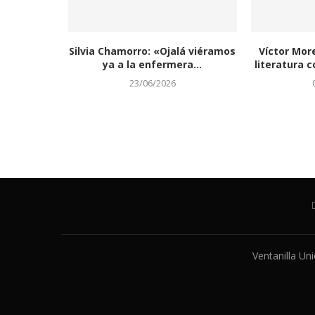
Silvia Chamorro: «Ojalá viéramos
Víctor Mor
ya a la enfermera...
literatura c
23/06/2026
Ventanilla Un