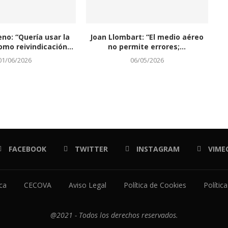
eno: “Quería usar la
Joan Llombart: “El medio aéreo
omo reivindicación...
no permite errores;...
01/06/2026
06/05/2026
FACEBOOK
TWITTER
INSTAGRAM
VIME
ica
CECOVA
Aviso Legal
Política de Cookies
Polític
@2021 - Todos los derechos reservados.