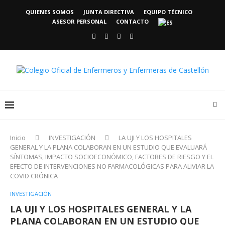
QUIENES SOMOS
JUNTA DIRECTIVA
EQUIPO TÉCNICO
ASESOR PERSONAL
CONTACTO
Inicio
INVESTIGACIÓN
LA UJI Y LOS HOSPITALES
GENERAL Y LA PLANA COLABORAN EN UN ESTUDIO QUE EVALUARÁ
SÍNTOMAS, IMPACTO SOCIOECONÓMICO, FACTORES DE RIESGO Y EL
EFECTO DE INTERVENCIONES NO FARMACOLÓGICAS PARA ALIVIAR LA
COVID CRÓNICA
INVESTIGACIÓN
LA UJI Y LOS HOSPITALES GENERAL Y LA
PLANA COLABORAN EN UN ESTUDIO QUE