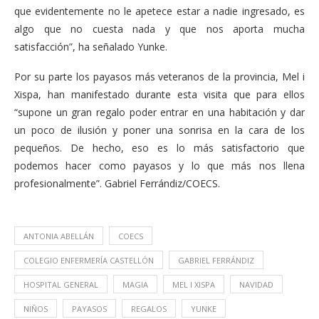
que evidentemente no le apetece estar a nadie ingresado, es
algo que no cuesta nada y que nos aporta mucha
satisfacción”, ha señalado Yunke.
Por su parte los payasos más veteranos de la provincia, Mel i
Xispa, han manifestado durante esta visita que para ellos
“supone un gran regalo poder entrar en una habitación y dar
un poco de ilusión y poner una sonrisa en la cara de los
pequeños. De hecho, eso es lo más satisfactorio que
podemos hacer como payasos y lo que más nos llena
profesionalmente”. Gabriel Ferrándiz/COECS.
ANTONIA ABELLÁN
COECS
COLEGIO ENFERMERÍA CASTELLÓN
GABRIEL FERRÁNDIZ
HOSPITAL GENERAL
MAGIA
MEL I XISPA
NAVIDAD
NIÑOS
PAYASOS
REGALOS
YUNKE