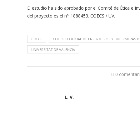
El estudio ha sido aprobado por el Comité de Ética e Inv
del proyecto es el nº: 1888453. COECS / UV.
COECS
COLEGIO OFICIAL DE ENFERMEROS Y ENFERMERAS D
UNIVERSITAT DE VALÈNCIA
0 comentar
L. V.