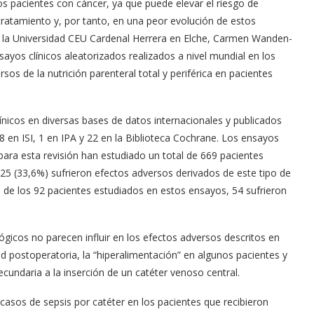
los pacientes con cáncer, ya que puede elevar el riesgo de
ratamiento y, por tanto, en una peor evolución de estos
 la Universidad CEU Cardenal Herrera en Elche, Carmen Wanden-
ayos clínicos aleatorizados realizados a nivel mundial en los
os de la nutrición parenteral total y periférica en pacientes
línicos en diversas bases de datos internacionales y publicados
en ISI, 1 en IPA y 22 en la Biblioteca Cochrane. Los ensayos
para esta revisión han estudiado un total de 669 pacientes
 225 (33,6%) sufrieron efectos adversos derivados de este tipo de
ca, de los 92 pacientes estudiados en estos ensayos, 54 sufrieron
gicos no parecen influir en los efectos adversos descritos en
ad postoperatoria, la “hiperalimentación” en algunos pacientes y
cundaria a la inserción de un catéter venoso central.
 casos de sepsis por catéter en los pacientes que recibieron