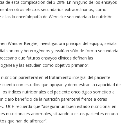
ncia de esta complicación del 3,29%. En ninguno de los ensayos
comentan otros efectos secundarios extraordinarios, como
e ellas la encefalopatía de Wernicke secundaria a la nutrición
men Wander-Berghe, investigadora principal del equipo, señala
undial son muy heterogéneos y evalúan sólo de forma secundaria
necesario que futuros ensayos clínicos definan las
mogénea y las estudien como objetivo primario”.
utrición parenteral en el tratamiento integral del paciente
Se cuenta con estudios que apoyan y demuestran la capacidad de
n los índices nutricionales del paciente oncológico sometido a
 claro beneficio de la nutrición parenteral frente a otras
a CEU-UCH recuerda que “asegurar un buen estado nutricional en
ces nutricionales anormales, situando a estos pacientes en una
tos que han de afrontar”.