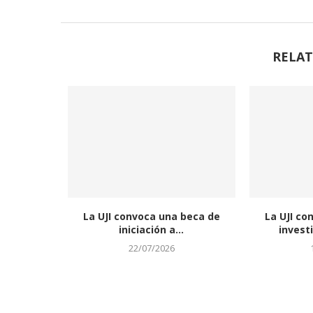
RELAT
La UJI convoca una beca de
La UJI co
iniciación a...
invest
22/07/2026