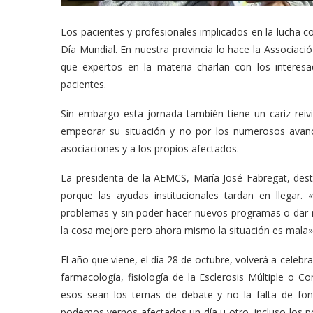
Los pacientes y profesionales implicados en la lucha co
Día Mundial. En nuestra provincia lo hace la Associació 
que expertos en la materia charlan con los interes
pacientes.
Sin embargo esta jornada también tiene un cariz reivi
empeorar su situación y no por los numerosos avance
asociaciones y a los propios afectados.
La presidenta de la AEMCS, María José Fabregat, desta
porque las ayudas institucionales tardan en llegar
problemas y sin poder hacer nuevos programas o dar n
la cosa mejore pero ahora mismo la situación es mala»
El año que viene, el día 28 de octubre, volverá a celebr
farmacología, fisiología de la Esclerosis Múltiple o 
esos sean los temas de debate y no la falta de fon
podemos vernos afectados un día u otro, incluso los p