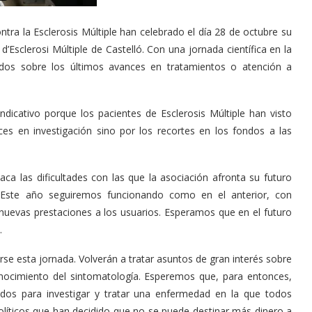
ntra la Esclerosis Múltiple han celebrado el día 28 de octubre su
d’Esclerosi Múltiple de Castelló. Con una jornada científica en la
ados sobre los últimos avances en tratamientos o atención a
ndicativo porque los pacientes de Esclerosis Múltiple han visto
s en investigación sino por los recortes en los fondos a las
ca las dificultades con las que la asociación afronta su futuro
. «Este año seguiremos funcionando como en el anterior, con
uevas prestaciones a los usuarios. Esperamos que en el futuro
.
arse esta jornada. Volverán a tratar asuntos de gran interés sobre
Conocimiento del sintomatología. Esperemos que, para entonces,
dos para investigar y tratar una enfermedad en la que todos
olíticos que han decidido que no se puede destinar más dinero a