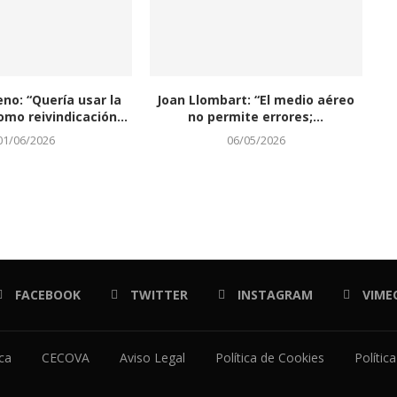
eno: “Quería usar la
Joan Llombart: “El medio aéreo
omo reivindicación...
no permite errores;...
01/06/2026
06/05/2026
FACEBOOK
TWITTER
INSTAGRAM
VIME
ica
CECOVA
Aviso Legal
Política de Cookies
Polític