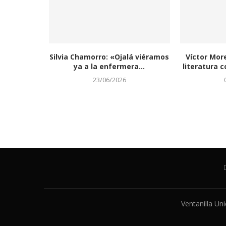
Silvia Chamorro: «Ojalá viéramos
Víctor Mor
ya a la enfermera...
literatura c
23/06/2026
Ventanilla Un