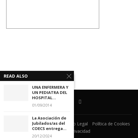
READ ALSO
UNA ENFERMERA Y
UN PEDIATRA DEL
HOSPITAL...
01/09/2014
La Asociación de
Jubilados/as del
Ventanilla Unica
CECOVA
Aviso Legal
Política de Cookies
COECS entrega...
Política de Privacidad
20/12/2024